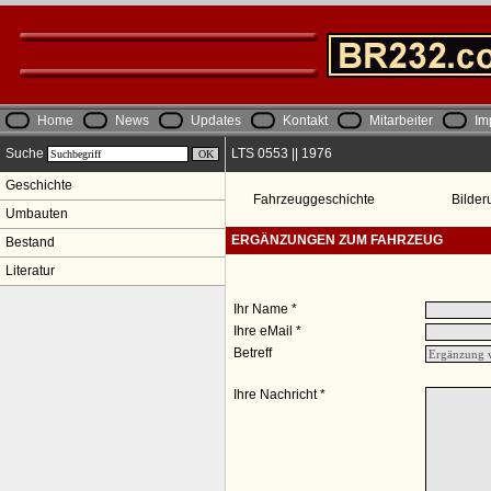
Home
News
Updates
Kontakt
Mitarbeiter
Im
Suche
LTS 0553 || 1976
Geschichte
Fahrzeuggeschichte
Bilder
Umbauten
ERGÄNZUNGEN ZUM FAHRZEUG
Bestand
Literatur
Ihr Name *
Ihre eMail *
Betreff
Ihre Nachricht *