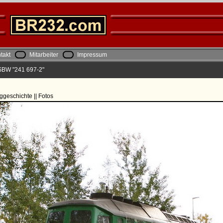
takt
Mitarbeiter
Impressum
SBW "241 697-2"
ggeschichte || Fotos