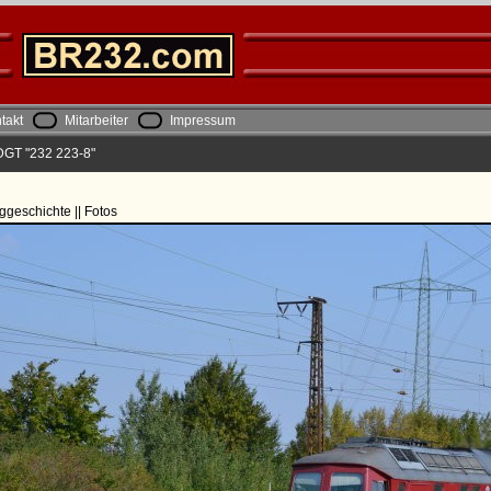
takt
Mitarbeiter
Impressum
DGT "232 223-8"
ggeschichte || Fotos