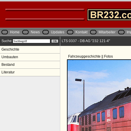
Home
News
Updates
Kontakt
Mitarbeiter
Im
Suche
LTS 0337 - DB AG "232 121-4"
Geschichte
Fahrzeuggeschichte || Fotos
Umbauten
Bestand
Literatur