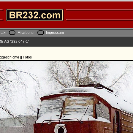
takt
Mitarbeiter
Impressum
DB AG "232 047-1"
ggeschichte || Fotos