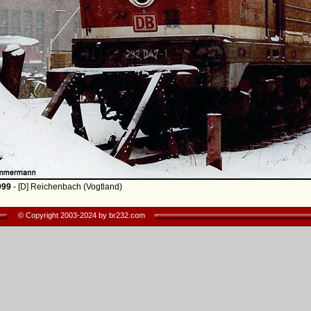
999
- [D] Reichenbach (Vogtland)
© Copyright 2003-2024 by br232.com