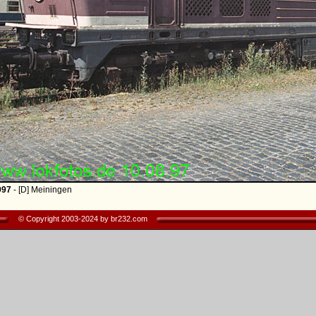
997
- [D] Meiningen
© Copyright 2003-2024 by br232.com