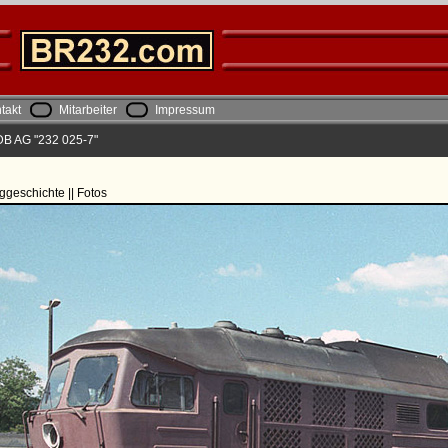
takt
Mitarbeiter
Impressum
DB AG "232 025-7"
ggeschichte || Fotos