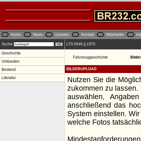
Home
News
Updates
Kontakt
Mitarbeiter
Im
Suche
LTS 0546 || 1975
Geschichte
Fahrzeuggeschichte
Bilde
Umbauten
BILDERUPLOAD
Bestand
Literatur
Nutzen Sie die Möglic
zukommen zu lassen. Da
auswählen, Angaben
anschließend das hoch
System einstellen. Wir
welche Fotos tatsächl
Mindestanforderungen: