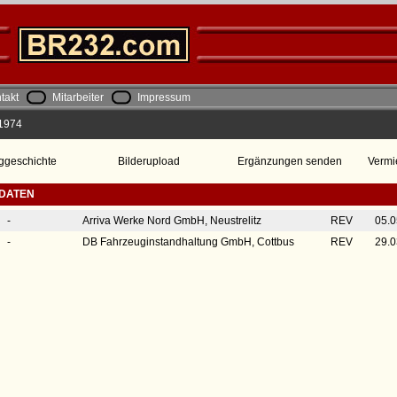
takt
Mitarbeiter
Impressum
 1974
ggeschichte
Bilderupload
Ergänzungen senden
Vermi
SDATEN
-
Arriva Werke Nord GmbH, Neustrelitz
REV
05.0
-
DB Fahrzeuginstandhaltung GmbH, Cottbus
REV
29.0