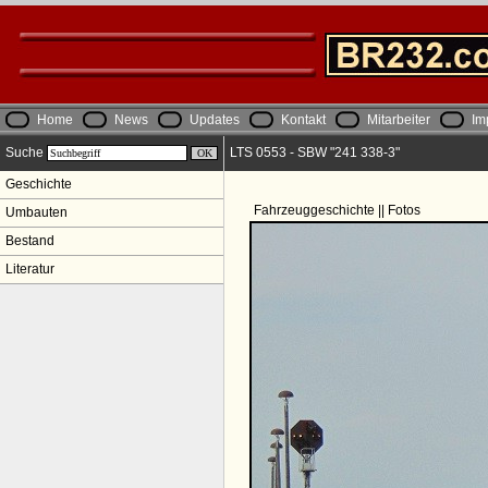
Home
News
Updates
Kontakt
Mitarbeiter
Im
Suche
LTS 0553 - SBW "241 338-3"
Geschichte
Fahrzeuggeschichte || Fotos
Umbauten
Bestand
Literatur