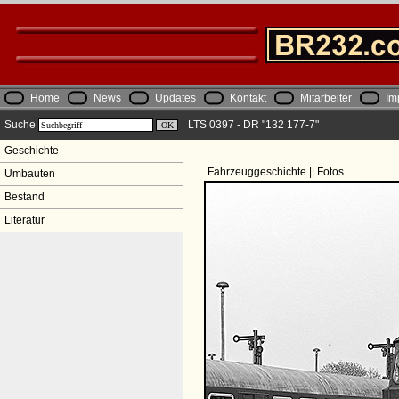
Home
News
Updates
Kontakt
Mitarbeiter
Im
Suche
LTS 0397 - DR "132 177-7"
Geschichte
Fahrzeuggeschichte || Fotos
Umbauten
Bestand
Literatur